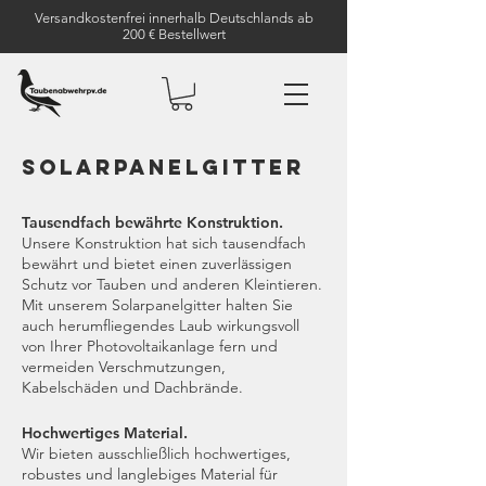
Versandkostenfrei innerhalb Deutschlands ab
200 € Bestellwert
Solarpanelgitter
Tausendfach bewährte Konstruktion.
Unsere Konstruktion hat sich tausendfach
bewährt und bietet einen zuverlässigen
Schutz vor Tauben und anderen Kleintieren.
Mit unserem Solarpanelgitter halten Sie
auch herumfliegendes Laub wirkungsvoll
von Ihrer Photovoltaikanlage fern und
vermeiden Verschmutzungen,
Kabelschäden und Dachbrände.
Hochwertiges Material.
Wir bieten ausschließlich hochwertiges,
robustes und langlebiges Material für