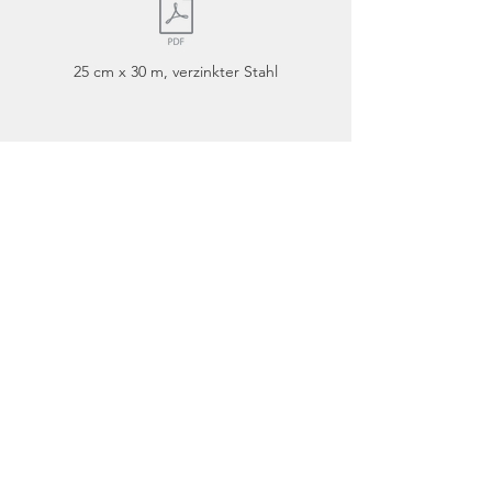
25 cm x 30 m, verzinkter Stahl
Kontakt
Moritz-Walther-Weg 1
67365 Schwegenheim
Öffnungszeiten:
nach Vereinbarung
Telefon:
06344 926 31 99
Email:
info@taubenabwehrpv.de
Mehr über...
Zahlung und Versand
Unsere AGB
Widerrufsrecht & Widerrufsformular
Datenschutz
Impressum