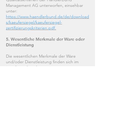
Management AG unterworfen, einsehbar
unter:
https://www.haendlerbund.de/de/download
s/kaeufersiegel/kaeufersiegel-
zertifizierungskriterien.pdf
.
5. Wesentliche Merkmale der Ware oder
Dienstleistung
Die wesentlichen Merkmale der Ware
und/oder Dienstleistung finden sich im
jeweiligen Angebot.
6. Preise und Zahlungsmodalitäten
6.1. Die in den jeweiligen Angeboten
angeführten Preise sowie die Versandkosten
stellen Gesamtpreise dar. Sie beinhalten alle
Preisbestandteile einschließlich aller
anfallenden Steuern.
6.2. Die anfallenden Versandkosten sind
nicht im Kaufpreis enthalten. Sie sind über