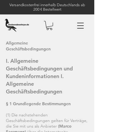
Versandkostenfrei innerhalb Deutschlands ab
200 € Bestellwert
Allgemeine
Geschäftsbedingungen
I. Allgemeine
Geschäftsbedingungen und
Kundeninformationen I.
Allgemeine
Geschäftsbedingungen
§ 1 Grundlegende Bestimmungen
(1) Die nachstehenden
Geschäftsbedingungen gelten für Verträge,
die Sie mit uns als Anbieter
(Marco
Sassmann)
über die Internetseite