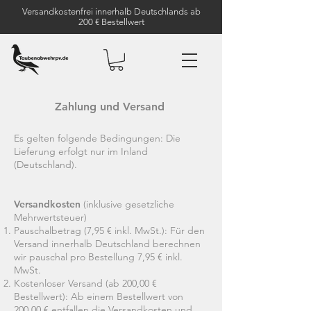
Versandkostenfrei innerhalb Deutschlands ab
200 € Bestellwert
Zahlung und Versand
Es gelten folgende Bedingungen: Die
Lieferung erfolgt nur im Inland
(Deutschland).
Versandkosten
(inklusive gesetzliche
Mehrwertsteuer)
Pauschalbetrag (7,95 € inkl. MwSt.): Für den
Versand innerhalb Deutschland berechnen
wir pauschal pro Bestellung 7,95 € inkl.
MwSt.
Kostenloser Versand (ab 200,00 €
Bestellwert): Ab einem Bestellwert von
200,00 € entfallen die Versandkosten und